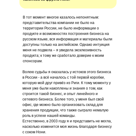
В тот момент многое казалось непонятным:
представительства компании не было на
территории России, не было информации о
продукте и возможностях построения бизнеса на
русском языке, вся информация и материалы были
доступны только на английском. Однако интуиция
меня не подвела – я увидела эксклюзивность
продукта; к тому же сработало доверие к моим
спонсорам.
Волею судьбы я оказалась у истоков этого бизнеса
в России - а всё началось с той первой коробки,
которую мой друг привёз из Риги. К тому моменту у
меня уже были накоплены и знания о том, как
строится такой бизнес, и опыт линейного и
сетевого бизнеса. Более того, у меня был свой
офис, где можно было организовать склад для
хранения продукции, что также сыграло немалую
роль в успехе нашей команды.
Естественно, в 2003 году я и представить не могла,
насколько изменится моя жизнь благодаря бизнесу
с соком Нони.